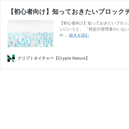
【初心者向け】知っておきたいブロックチ
【初心者向け】知っておきたいブロッ
ンにいうと、 「特定の管理者のいな
【初
や …
続きを読む
心
者
向
クリプトネイチャー【Crypto Nature】
け】
知
っ
て
お
き
た
い
ブ
ロ
ッ
ク