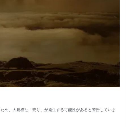
るため、大規模な「売り」が発生する可能性があると警告していま