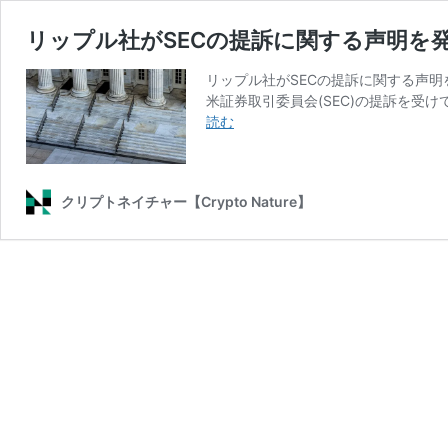
リップル社がSECの提訴に関する声明を
リップル社がSECの提訴に関する声明を
米証券取引委員会(SEC)の提訴を受
リ
読む
ッ
プ
ル
クリプトネイチャー【Crypto Nature】
社
が
SEC
の
提
訴
に
関
す
る
声
明