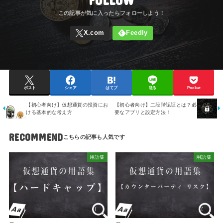
ポスト
シェア
はてブ
送る
Pocket
【初心者向け】仮想通貨の投資にお
【初心者向け】二段階認証とは？必
ける基本的な考え方
要なアプリと設定方法！
RECOMMEND
用語集
用語集