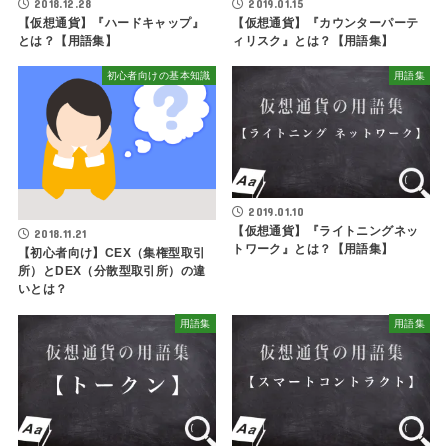
2018.12.28
2019.01.15
【仮想通貨】『ハードキャップ』
【仮想通貨】『カウンターパーテ
とは？【用語集】
ィリスク』とは？【用語集】
初心者向けの基本知識
用語集
2019.01.10
【仮想通貨】『ライトニングネッ
2018.11.21
トワーク』とは？【用語集】
【初心者向け】CEX（集権型取引
所）とDEX（分散型取引所）の違
いとは？
用語集
用語集