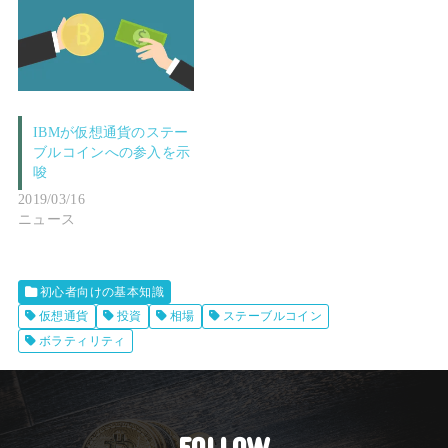
IBMが仮想通貨のステー
ブルコインへの参入を示
唆
2019/03/16
ニュース
初心者向けの基本知識
仮想通貨
投資
相場
ステーブルコイン
ボラティリティ
FOLLOW