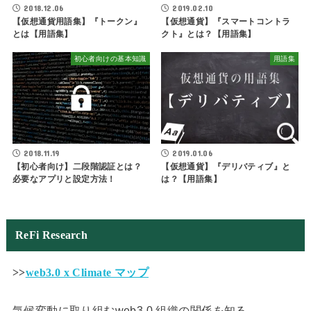
2018.12.06
2019.02.10
【仮想通貨用語集】『トークン』
【仮想通貨】『スマートコントラ
とは【用語集】
クト』とは？【用語集】
初心者向けの基本知識
用語集
2018.11.19
2019.01.06
【初心者向け】二段階認証とは？
【仮想通貨】『デリバティブ』と
必要なアプリと設定方法！
は？【用語集】
ReFi Research
>>
web3.0 x Climate マップ
気候変動に取り組むweb3.0 組織の関係を知る