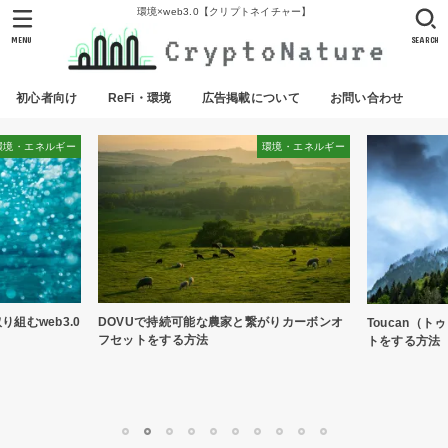
環境×web3.0【クリプトネイチャー】
MENU
SEARCH
初心者向け
ReFi・環境
広告掲載について
お問い合わせ
環境・エネルギー
環境・エネルギー
り組むweb3.0
DOVUで持続可能な農家と繋がりカーボンオ
Toucan（
フセットをする方法
トをする方法
1
2
3
4
5
6
7
8
9
10