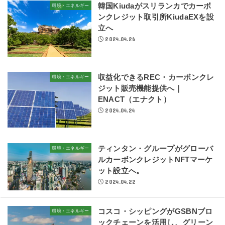
韓国Kiudaがスリランカでカーボ
環境・エネルギー
ンクレジット取引所KiudaEXを設
立へ
2024.04.26
収益化できるREC・カーボンクレ
環境・エネルギー
ジット販売機能提供へ｜
ENACT（エナクト）
2024.04.24
ティンタン・グループがグローバ
環境・エネルギー
ルカーボンクレジットNFTマーケ
ット設立へ。
2024.04.22
コスコ・シッピングがGSBNブロ
環境・エネルギー
ックチェーンを活用し、グリーン