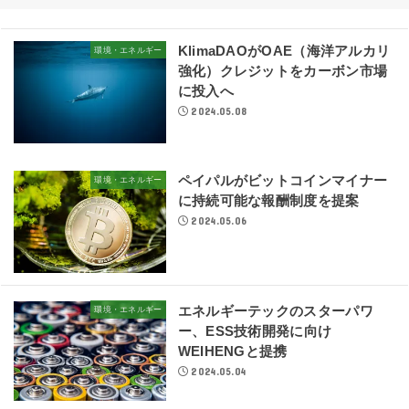
KlimaDAOがOAE（海洋アルカリ
環境・エネルギー
強化）クレジットをカーボン市場
に投入へ
2024.05.08
ペイパルがビットコインマイナー
環境・エネルギー
に持続可能な報酬制度を提案
2024.05.06
エネルギーテックのスターパワ
環境・エネルギー
ー、ESS技術開発に向け
WEIHENGと提携
2024.05.04