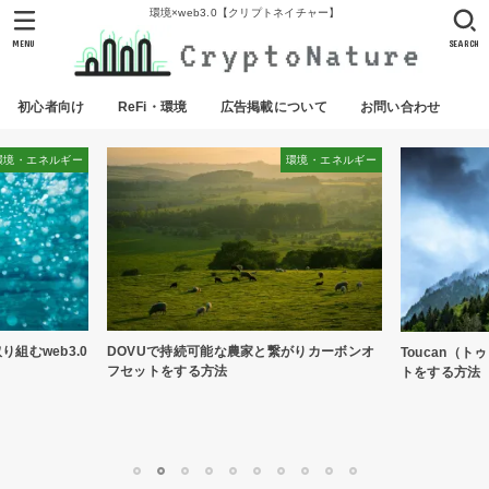
環境×web3.0【クリプトネイチャー】
MENU
SEARCH
初心者向け
ReFi・環境
広告掲載について
お問い合わせ
環境・エネルギー
環境・エネルギー
り組むweb3.0
DOVUで持続可能な農家と繋がりカーボンオ
Toucan（
フセットをする方法
トをする方法
1
2
3
4
5
6
7
8
9
10