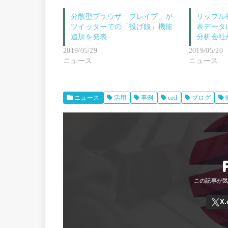
分散型ブラウザ「ブレイブ」が
リップル
ツイッターでの「投げ銭」機能
表データ
追加を発表
分析会社
2019/05/29
2019/05/20
ニュース
ニュース
ニュース
活用
事例
coil
ブログ