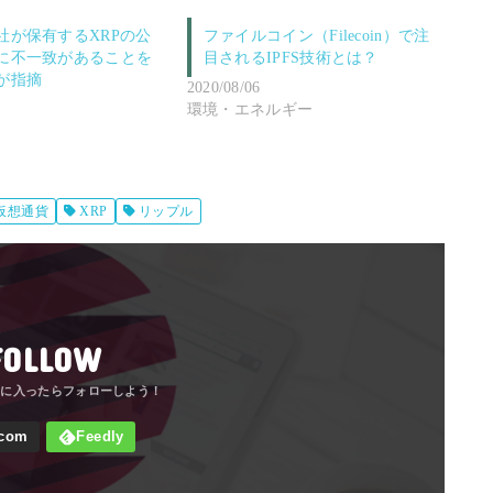
社が保有するXRPの公
ファイルコイン（Filecoin）で注
に不一致があることを
目されるIPFS技術とは？
が指摘
2020/08/06
環境・エネルギー
仮想通貨
XRP
リップル
FOLLOW