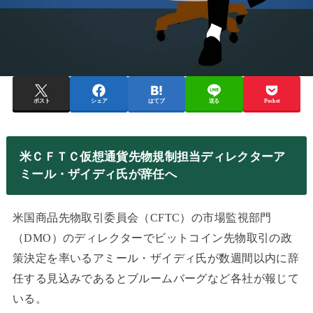
ポスト
シェア
はてブ
送る
Pocket
米ＣＦＴＣ仮想通貨先物規制担当ディレクターア
ミール・ザイディ氏が辞任へ
米国商品先物取引委員会（CFTC）の市場監視部門
（DMO）のディレクターでビットコイン先物取引の政
策決定を率いるアミール・ザイディ氏が数週間以内に辞
任する見込みであるとブルームバーグなど各社が報じて
いる。