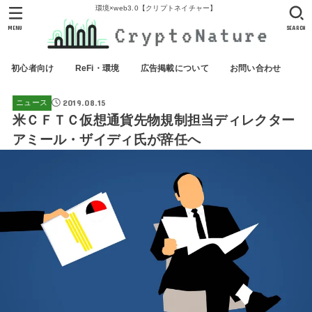
環境×web3.0【クリプトネイチャー】
MENU
SEARCH
初心者向け
ReFi・環境
広告掲載について
お問い合わせ
2019.08.15
ニュース
米ＣＦＴＣ仮想通貨先物規制担当ディレクター
アミール・ザイディ氏が辞任へ