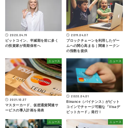
2020.04.19
2019.04.07
ビットコイン、半減期を前に多く
ブロックチェーンを利用したゲー
の投資家が長期保有へ
ムへの関心高まる｜関連トークン
の指数を提供
ニュース
ニュース
2020.04.01
2021.10.27
Binance（バイナンス）がビット
マスターカード、仮想通貨関連サ
コインでチャージ可能な「Visaデ
ービスの導入計画を発表
ビットカード」発行！
ニュース
ニュース