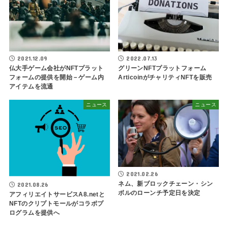
2021.12.09
2022.07.13
仏大手ゲーム会社がNFTプラット
グリーンNFTプラットフォーム
フォームの提供を開始－ゲーム内
ArticoinがチャリティNFTを販売
アイテムを流通
ニュース
ニュース
2021.02.26
ネム、新ブロックチェーン・シン
2021.08.26
ボルのローンチ予定日を決定
アフィリエイトサービスA8.netと
NFTのクリプトモールがコラボプ
ログラムを提供へ