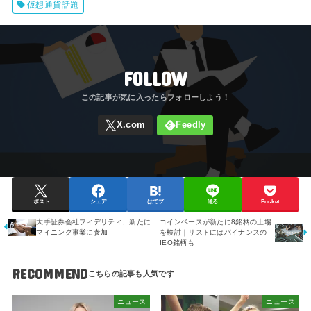
仮想通貨話題
FOLLOW
ポスト
シェア
はてブ
送る
Pocket
大手証券会社フィデリティ、新たに
コインベースが新たに8銘柄の上場
マイニング事業に参加
を検討｜リストにはバイナンスの
IEO銘柄も
RECOMMEND
ニュース
ニュース