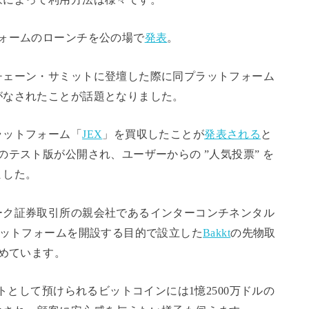
ォームのローンチを公の場で
発表
。
チェーン・サミットに登壇した際に同プラットフォーム
がなされたことが話題となりました。
ラットフォーム「
JEX
」を買収したことが
発表される
と
テスト版が公開され、ユーザーからの ”人気投票” を
ました。
ーク証券取引所の親会社であるインターコンチネンタル
ラットフォームを開設する目的で設立した
Bakkt
の先物取
集めています。
ットとして預けられるビットコインには1憶2500万ドルの