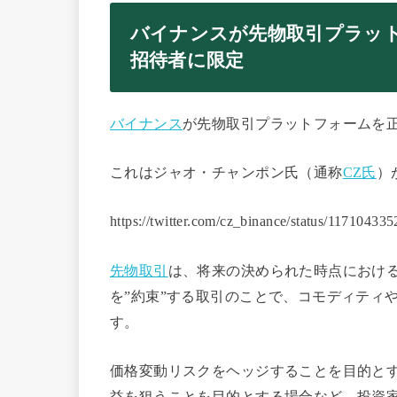
バイナンスが先物取引プラッ
招待者に限定
バイナンス
が先物取引プラットフォームを
これはジャオ・チャンポン氏（通称
CZ氏
）
https://twitter.com/cz_binance/status/1171043
先物取引
は、将来の決められた時点におけ
を”約束”する取引のことで、コモディティ
す。
価格変動リスクをヘッジすることを目的と
益を狙うことを目的とする場合など、投資