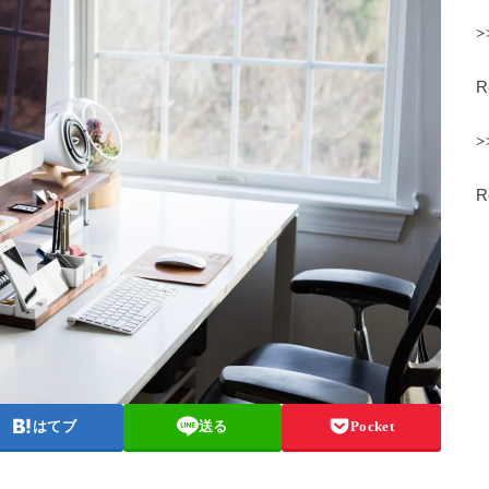
>
>
はてブ
送る
Pocket