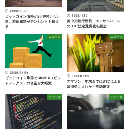
2020.12.29
2021.11.30
ビットコイン価格が2万8000ドル
英中央銀行総裁、エルサルバドル
超、時価総額がテンセントを超え
のBTC法定通貨化を懸念
る
ニュース
ニュース
2020.04.04
2021.07.26
ビットコイン暴落でBitMEX（ビッ
アマゾン、年末までにBTCによる
トメックス）の資産が大幅減
決済受け入れか－英紙報道
ニュース
ニュース