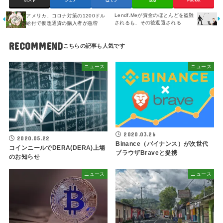
ポスト
シェア
はてブ
送る
Pocket
Lendf.Meが資金のほとんどを盗難
アメリカ、コロナ対策の1200ドル
されるも、その後返還される
給付で仮想通貨の購入者が急増
RECOMMEND
ニュース
ニュース
2020.03.26
2020.05.22
Binance（バイナンス）が次世代
コインニールでDERA(DERA)上場
ブラウザBraveと提携
のお知らせ
ニュース
ニュース