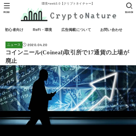
環境×web3.0【クリプトネイチャー】
MENU
SEARCH
初心者向け
ReFi・環境
広告掲載について
お問い合わせ
2020.04.20
ニュース
コインニール(Coineal)取引所で17通貨の上場が
廃止