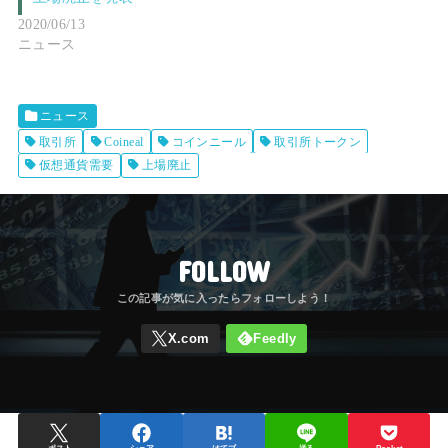
2020/06/13
ニュース
ニュース
取引所
Coineal
コインニール
取引所トークン
仮想通貨需要
上場廃止
FOLLOW