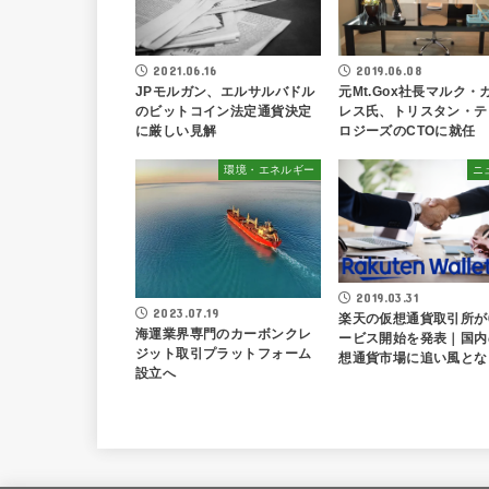
2019.06.08
2021.06.16
元Mt.Gox社長マルク・
JPモルガン、エルサルバドル
レス氏、トリスタン・テ
のビットコイン法定通貨決定
ロジーズのCTOに就任
に厳しい見解
環境・エネルギー
ニ
2019.03.31
2023.07.19
楽天の仮想通貨取引所が
海運業界専門のカーボンクレ
ービス開始を発表｜国内
ジット取引プラットフォーム
想通貨市場に追い風とな
設立へ