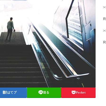
>
>
はてブ
送る
Pocket