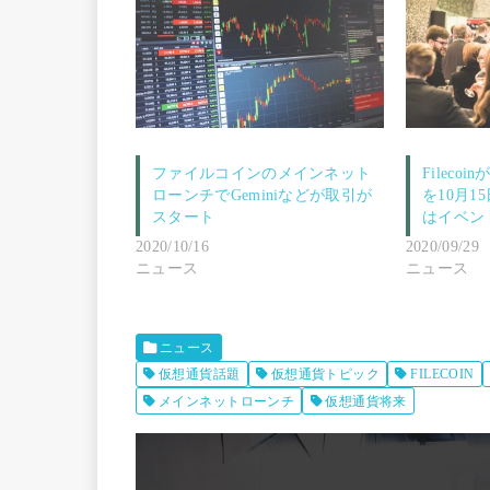
ファイルコインのメインネット
Filec
ローンチでGeminiなどが取引が
を10月
スタート
はイベン
2020/10/16
2020/09/29
ニュース
ニュース
ニュース
仮想通貨話題
仮想通貨トピック
FILECOIN
メインネットローンチ
仮想通貨将来