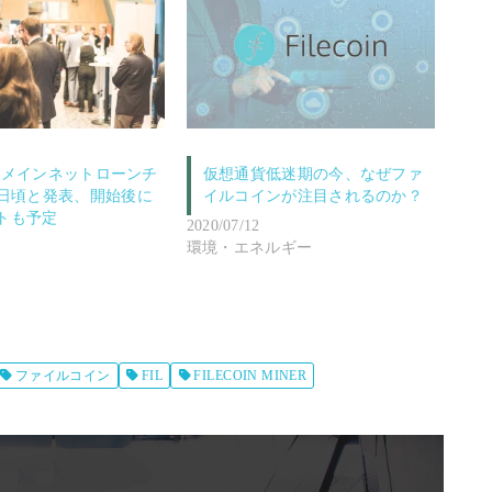
oinがメインネットローンチ
仮想通貨低迷期の今、なぜファ
15日頃と発表、開始後に
イルコインが注目されるのか？
トも予定
2020/07/12
環境・エネルギー
ファイルコイン
FIL
FILECOIN MINER