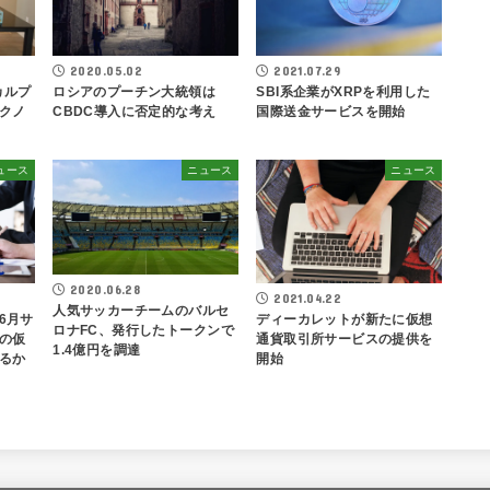
2020.05.02
2021.07.29
カルプ
ロシアのプーチン大統領は
SBI系企業がXRPを利用した
クノ
CBDC導入に否定的な考え
国際送金サービスを開始
ュース
ニュース
ニュース
2020.06.28
2021.04.22
人気サッカーチームのバルセ
6月サ
ディーカレットが新たに仮想
ロナFC、発行したトークンで
の仮
通貨取引所サービスの提供を
1.4億円を調達
るか
開始