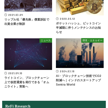
2021.03.09
2020.05.12
リップル社「優先株」償還訴訟で
ポケットハッシュ、ビットコイン
出資企業が敗訴
半減期に伴うメンテナンスのお知
らせ
ニュース
環境・エネルギー
2024.03.18
2021.09.10
AI・ブロックチェーン技術でCO2
ライトコイン、ブロックチェーン
削減へ｜インドのスタートアップ
上で仮想通貨を発行できる「オム
Sentra World
ニライト」実装へ
ReFi Research