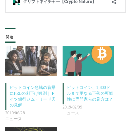
関連
ビットコイン急騰の背景
ビットコイン、1,800ド
にFRBの利下げ観測｜ド
ルまで更なる下落の可能
イツ銀行ジム・リード氏
性に専門家らの見方は？
の見解
2019/02/09
2019/06/28
ニュース
ニュース