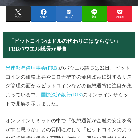
ポスト
シェア
はてブ
送る
Pocket
「ビットコインはドルの代わりにはならない」
FRBパウエル議長が発言
米連邦準備理事会(FRB)
のパウエル議長は22日、ビット
コインの価格上昇やコロナ禍での金利政策に対するリス
ク管理の面から
ビットコインなどの仮想通貨に注目が集
まっている中、
国際決済銀行(BIS)
のオンラインサミッ
トで
見解を示しました。
オンラインサミットの中で「仮想通貨が金融の安定を脅
かすと思うか」との質問に対して
「ビットコインのよう