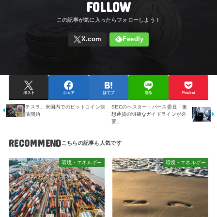
FOLLOW
ポスト
シェア
はてブ
送る
Pocket
テスラ、米国内でのビットコイン決
SECのヘスター・パース委員「仮
済開始
想通貨の明確なガイドラインが必
要」
RECOMMEND
環境・エネルギー
環境・エネルギー