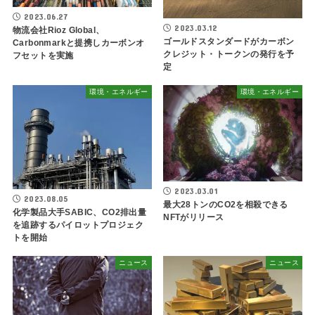
2023.06.27
2023.03.12
物流会社Rioz Global、
ゴールドスタンダードがカーボン
Carbonmarkと提携しカーボンオ
クレジット・トークンの発行を予
フセットを実施
定
環境・エネルギー
環境・エネルギー
2023.03.01
2023.08.05
最大28トンのCO2を相殺できる
化学製品大手SABIC、CO2排出量
NFTがリリース
を追跡するパイロットプロジェク
トを開始
ニュース
ニュース