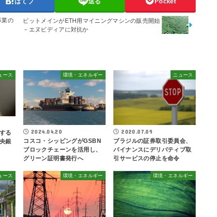
はてブ
送る
Pocket
事業の
ビットメインがETH用マイニングマシンの販売開始
－エヌビディアに対抗か
ュース
環境・エネルギー
ニュース
2024.04.20
2020.07.09
する
コスコ・シッピングがGSBN
ブラジルの証券取引委員会、
央銀
ブロックチェーンを活用し、
バイナンスにデリバティブ取
グリーン証明書発行へ
引サービスの停止を命令
ュース
環境・エネルギー
環境・エネルギー