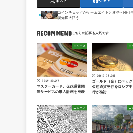
ポスト
シェア
コインチェックがゲームエイトと連携－NFT
認知拡大狙う
RECOMMEND
ニュース
ニ
2019.05.25
2021.10.27
ゴールド（金）にペッグ
マスターカード、仮想通貨関
仮想通貨発行をロシア中
連サービスの導入計画を発表
行が検討
ニュース
ニ