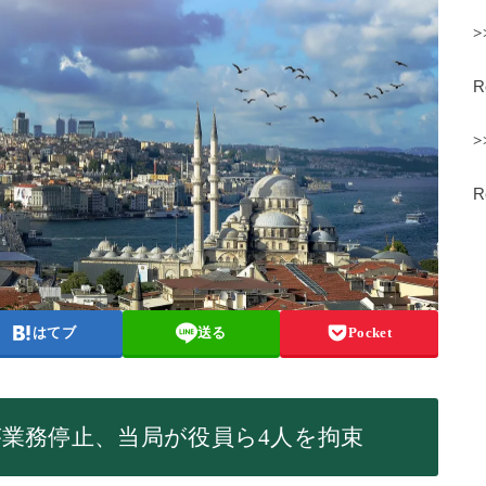
>
>
はてブ
送る
Pocket
業務停止、当局が役員ら4人を拘束