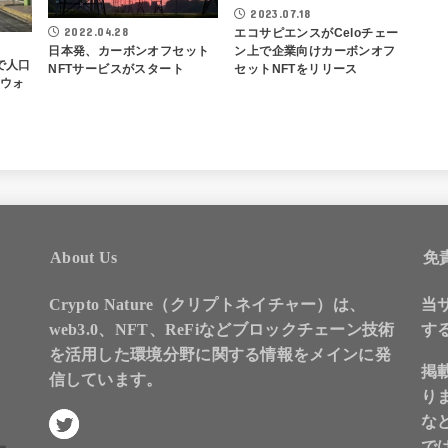
2023.07.18
2022.04.28
エコサピエンスがCeloチェー
日本発、カーボンオフセット
ン上で企業向けカーボンオフ
で人口
NFTサービスがスタート
セットNFTをリリース
ンウォ
About Us
免
Crypto Nature（クリプトネイチャー）は、
当
web3.0、NFT、ReFiなどブロックチェーン技術
す
を活用した環境分野に関する情報をメインに発
掲
信しています。
り
な
で