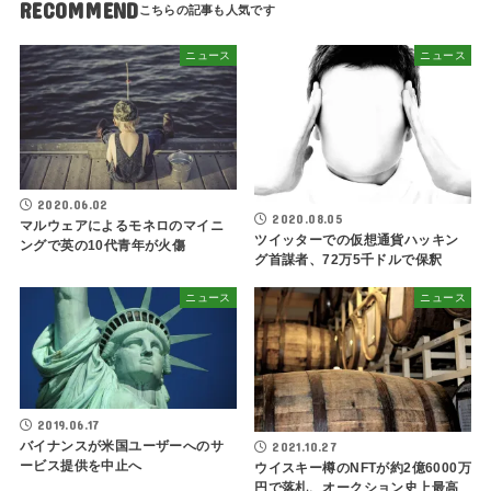
RECOMMEND
ニュース
ニュース
2020.06.02
2020.08.05
マルウェアによるモネロのマイニ
ツイッターでの仮想通貨ハッキン
ングで英の10代青年が火傷
グ首謀者、72万5千ドルで保釈
ニュース
ニュース
2019.06.17
バイナンスが米国ユーザーへのサ
2021.10.27
ービス提供を中止へ
ウイスキー樽のNFTが約2億6000万
円で落札、オークション史上最高