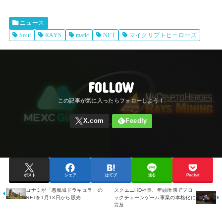
ニュース
Soul
RAYS
matic
NFT
マイクリプトヒーローズ
FOLLOW
ポスト
シェア
はてブ
送る
Pocket
コナミが「悪魔城ドラキュラ」の
スクエニHD社長、年頭所感でブロ
NFTを1月13日から販売
ックチェーンゲーム事業の本格化に
言及