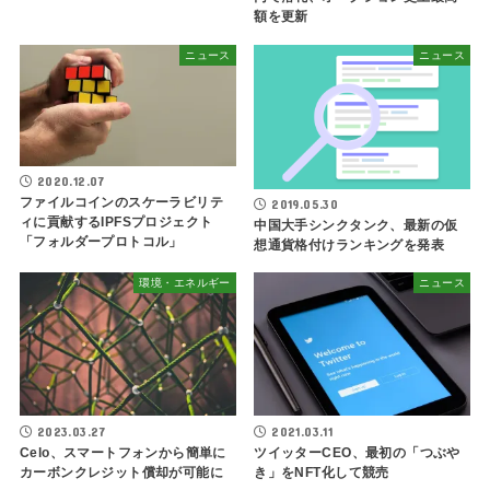
額を更新
ニュース
ニュース
2020.12.07
ファイルコインのスケーラビリテ
2019.05.30
ィに貢献するIPFSプロジェクト
中国大手シンクタンク、最新の仮
「フォルダープロトコル」
想通貨格付けランキングを発表
環境・エネルギー
ニュース
2023.03.27
2021.03.11
Celo、スマートフォンから簡単に
ツイッターCEO、最初の「つぶや
カーボンクレジット償却が可能に
き」をNFT化して競売