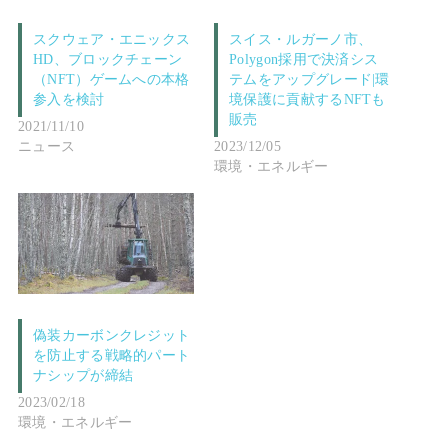
スクウェア・エニックス
スイス・ルガーノ市、
HD、ブロックチェーン
Polygon採用で決済シス
（NFT）ゲームへの本格
テムをアップグレード|環
参入を検討
境保護に貢献するNFTも
販売
2021/11/10
ニュース
2023/12/05
環境・エネルギー
偽装カーボンクレジット
を防止する戦略的パート
ナシップが締結
2023/02/18
環境・エネルギー