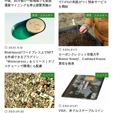
中国、四川省の一部地域でも仮想
で7.4%の利息がつく預金サービス
通貨マイニングを停止措置実施か
を開始
環境・エネルギー
環境・エネルギー
2022.11.12
2024.01.17
Blokhausがワードプレス上でNFT
カーボンクレジット市場大手
を作成できるプラグイン
Matter Nowが、Cathbad House
「Minterpress」をリリース｜テゾ
買収を発表
スチェーンで環境にも配慮
ニュース
ニュース
2021.04.01
VISA、米ドルステーブルコイン
2021.09.02