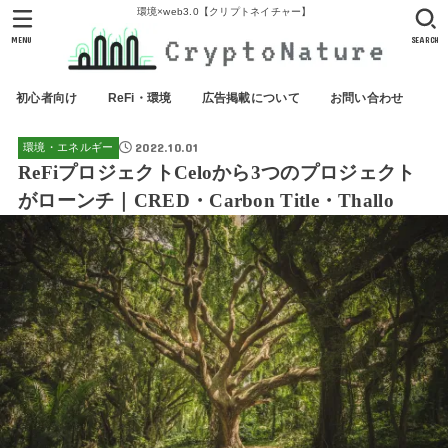
環境×web3.0【クリプトネイチャー】
MENU
SEARCH
初心者向け
ReFi・環境
広告掲載について
お問い合わせ
2022.10.01
環境・エネルギー
ReFiプロジェクトCeloから3つのプロジェクト
がローンチ｜CRED・Carbon Title・Thallo