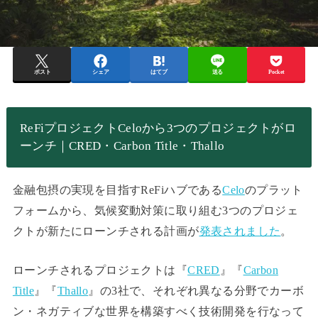
ポスト
シェア
はてブ
送る
Pocket
ReFiプロジェクトCeloから3つのプロジェクトがロ
ーンチ｜CRED・Carbon Title・Thallo
金融包摂の実現を目指す
ReFiハブである
Celo
のプラット
フォームから、気候変動対策に取り組む3つのプロジェ
クトが新たにローンチされる計画が
発表されました
。
ローンチされるプロジェクトは『
CRED
』『
Carbon
Title
』『
Thallo
』の3社で、それぞれ異なる分野でカーボ
ン・ネガティブな世界を構築すべく技術開発を行なって