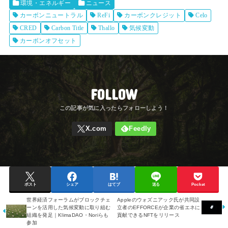
環境・エネルギー
ニュース
カーボンニュートラル
ReFi
カーボンクレジット
Celo
CRED
Carbon Title
Thallo
気候変動
カーボンオフセット
FOLLOW
ポスト
シェア
はてブ
送る
Pocket
世界経済フォーラムがブロックチェ
Appleのウォズニアック氏が共同設
ーンを活用した気候変動に取り組む
立者のEFFORCEが企業の省エネに
組織を発足｜KlimaDAO・Noriらも
貢献できるNFTをリリース
参加