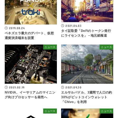
2021.06.03
2019.08.24
タイ証取委「DeFiのトークン発行
ベネズエラ最大のデパート、仮想
にライセンスを」－地元紙報道
通貨決済端末を設置
ニュース
ニュース
2021.02.19
2021.09.30
NVIDIA、イーサリアムのマイニン
エルサルバドル、3週間で人口の約
グ向けプロセッサーを発売へ
30%がビットコインウォレット
「Chivo」を利用
ニュース
ニュース