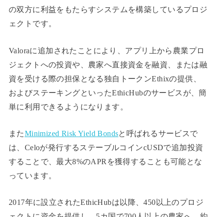
の双方に利益をもたらすシステムを構築しているプロジ
ェクトです。
Valoraに追加されたことにより、アプリ上から農業プロ
ジェクトへの投資や、農家へ直接資金を融資、または融
資を受ける際の担保となる独自トークンEthixの提供、
およびステーキングといったEthicHubのサービスが、簡
単に利用できるようになります。
また
Minimized Risk Yield Bonds
と呼ばれるサービスで
は、Celoが発行するステーブルコインcUSDで追加投資
することで、最大8%のAPRを獲得することも可能とな
っています。
2017年に設立されたEthicHubは以降、450以上のプロジ
ェクトに資金を提供し、5カ国で700人以上の農家へ、約