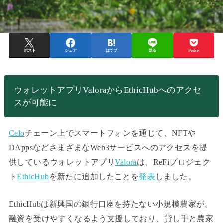
ポスト
シェア
はてブ
送る
Pocket
ウォレットアプリValoraからEthicHubへのアクセ
スが可能に
Celo
チェーン上でスマートフォンを通じて、NFTや
DAppsなどさまざまなWeb3サービスへのアクセスを提
供しているウォレットアプリ
Valora
は、ReFiプロジェク
ト
EthicHub
を新たに追加したことを
発表
しました。
EthicHubは新興国の銀行口座を持たない小規模農家が、
融資を受けやすくなるよう支援しており、貸し手と農家