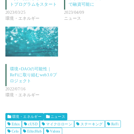
トプログラムをスタート
で融資可能に
2023/03/25
2023/04/09
環境・エネルギー
ニュース
環境×DAOの可能性｜
ReFiに取り組むweb3.0プ
ロジェクト
2022/07/16
環境・エネルギー
環境・エネルギー
ニュース
Ethix
cUSD
マイクロローン
ステーキング
ReFi
Celo
EthicHub
Valora