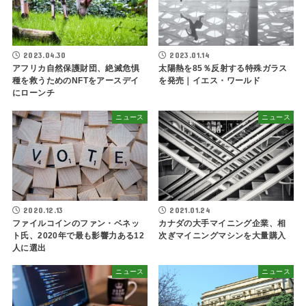
2023.04.30
2023.01.14
アフリカ自然保護財団、絶滅危惧
太陽熱を85％反射する特殊ガラス
種を救うためのNFTをアースデイ
を発売｜イエス・ワールド
にローンチ
ニュース
ニュース
2020.12.13
2021.01.24
ファイルコインのファン・ベネッ
カナダの大手マイニング企業、相
ト氏、2020年で最も影響力ある12
次ぎマイニングマシンを大量購入
人に選出
ニュース
ニュース