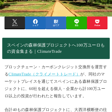
ポスト
シェア
はてブ
送る
Pocket
スペインの森林保護プロジェクトへ100万ユーロも
の資金集まる｜ClimateTrade
ブロックチェーン・カーボンクレジット交換所を運営す
る
ClimateTrade（クライメートトレード）
が、同社のマ
ーケットプレイスを通じてスペインにある森林保護プロ
ジェクトに、60社を超える個人・企業から計100万ユー
ロ以上の投資が行われたと報告しています。
合計40もの森林保護プロジェクトに、大西洋横断便の往