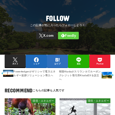
FOLLOW
ポスト
シェア
はてブ
送る
Pocket
Powerledgerがギリシャで電力エネ
韓国Kiudaがスリランカでカーボン
ルギー追跡ソリューション導入へ
クレジット取引所KiudaEXを設立
へ
RECOMMEND
環境・エネルギー
環境・エネルギー