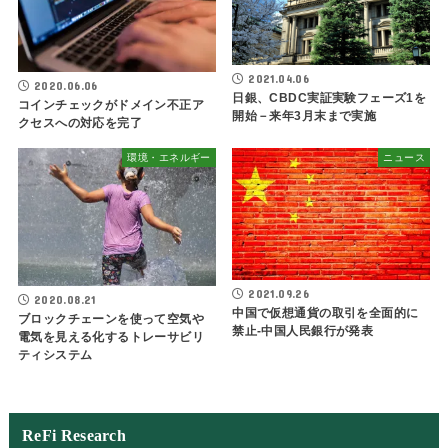
2021.04.06
2020.06.06
日銀、CBDC実証実験フェーズ1を
コインチェックがドメイン不正ア
開始－来年3月末まで実施
クセスへの対応を完了
環境・エネルギー
ニュース
2021.09.26
2020.08.21
中国で仮想通貨の取引を全面的に
ブロックチェーンを使って空気や
禁止-中国人民銀行が発表
電気を見える化するトレーサビリ
ティシステム
ReFi Research