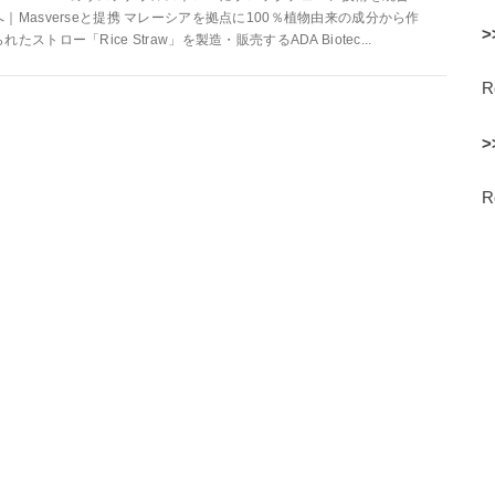
へ｜Masverseと提携 マレーシアを拠点に100％植物由来の成分から作
>
られたストロー「Rice Straw」を製造・販売するADA Biotec...
>