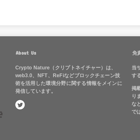
About Us
免
Crypto Nature（クリプトネイチャー）は、
当
web3.0、NFT、ReFiなどブロックチェーン技
す
術を活用した環境分野に関する情報をメインに
掲
発信しています。
り
な
で