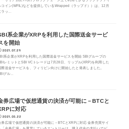
ルコイン(WFIL)などを提供しているWrapped（ラップド））は、12月
ラッ...
SBI系企業がXRPを利用した国際送金サービ
スを開始
2021.07.29
SBI系企業がXRPを利用した国際送金サービスを開始 SBIグループの
SBIレミットとSBI VCトレードは7月28日、リップル(XRP)を利用した
国際送金サービスを、フィリピン向けに開始したと発表しました。
BIグル...
金券広場で仮想通貨の決済が可能に－BTCと
XRPに対応
2021.05.22
金券広場で仮想通貨の決済が可能に－BTCとXRPに対応 金券売買サイ
ト「金券広場」を運営しているエントリーは、購入代金の支払いでビ