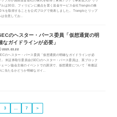
リップルが国際送金会社の株式を取得｜東南アジアで事業拡大か リッ
プルは30日、フィリピンに拠点を置く送金サービス会社Trangloの株
40％を取得することを公式ブログで発表しました。 Trangloとリップ
ルは合意してお...
SECのヘスター・パース委員「仮想通貨の明
確なガイドラインが必要」
2021.03.22
SECのヘスター・パース委員「仮想通貨の明確なガイドラインが必
要」 米証券取引委員会(SEC)のヘスター・パース委員は、英ブロック
チェーン協会主催のイベントでの講演で、仮想通貨について「有価証
券に当たるかどうか明確なガイ...
3
…
7
＞