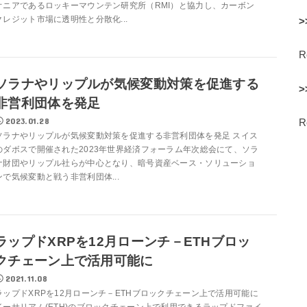
オニアであるロッキーマウンテン研究所（RMI）と協力し、カーボン
クレジット市場に透明性と分散化...
>
ソラナやリップルが気候変動対策を促進する
>
非営利団体を発足
2023.01.28
ソラナやリップルが気候変動対策を促進する非営利団体を発足 スイス
のダボスで開催された2023年世界経済フォーラム年次総会にて、ソラ
ナ財団やリップル社らが中心となり、暗号資産ベース・ソリューショ
ンで気候変動と戦う非営利団体...
ラップドXRPを12月ローンチ－ETHブロッ
クチェーン上で活用可能に
2021.11.08
ラップドXRPを12月ローンチ－ETHブロックチェーン上で活用可能に
イーサリアム(ETH)のブロックチェーン上で利用できるラップドファイ