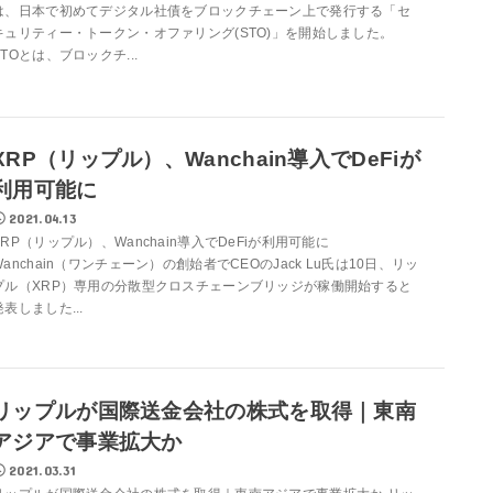
は、日本で初めてデジタル社債をブロックチェーン上で発行する「セ
キュリティー・トークン・オファリング(STO)」を開始しました。
STOとは、ブロックチ...
XRP（リップル）、Wanchain導入でDeFiが
利用可能に
2021.04.13
XRP（リップル）、Wanchain導入でDeFiが利用可能に
Wanchain（ワンチェーン）の創始者でCEOのJack Lu氏は10日、リッ
プル（XRP）専用の分散型クロスチェーンブリッジが稼働開始すると
発表しました...
リップルが国際送金会社の株式を取得｜東南
アジアで事業拡大か
2021.03.31