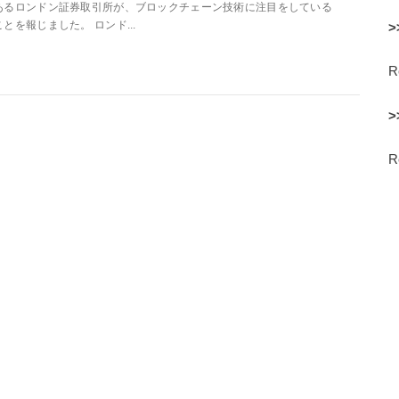
あるロンドン証券取引所が、ブロックチェーン技術に注目をしている
ことを報じました。 ロンド...
>
>