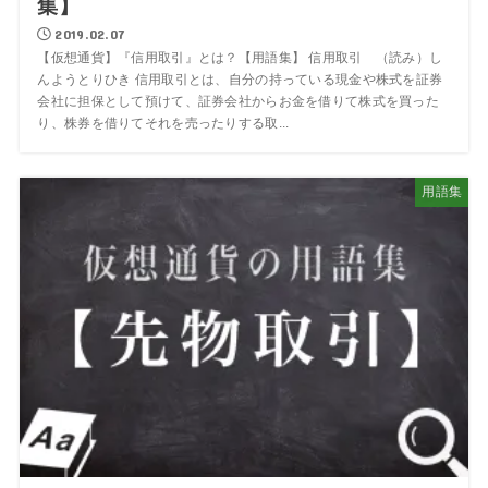
集】
2019.02.07
【仮想通貨】『信用取引』とは？【用語集】 信用取引 （読み）し
んようとりひき 信用取引とは、自分の持っている現金や株式を証券
会社に担保として預けて、証券会社からお金を借りて株式を買った
り、株券を借りてそれを売ったりする取...
用語集