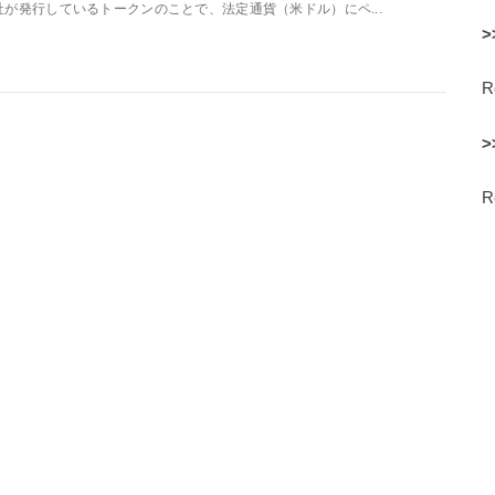
社が発行しているトークンのことで、法定通貨（米ドル）にペ...
>
>