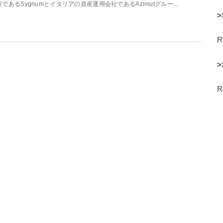
行であるSygnumとイタリアの資産運用会社であるAzimutグルー...
>
>