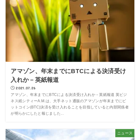
アマゾン、年末までにBTCによる決済受け
入れか－英紙報道
2021.07.26
アマゾン、年末までにBTCによる決済受け入れか－英紙報道 英ビジ
ネス紙シティーA.M.は、大手ネット通販のアマゾンが年末までにビ
ットコイン(BTC)決済を受け入れることを目指していると内部関係者
が明らかにしたと報じました...
ニュース