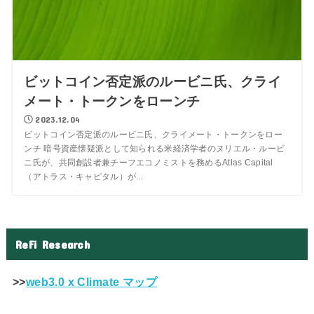
ビットコイン否定派のルービニ氏、クライ
メート・トークンをローンチ
2023.12.04
ビットコイン否定派のルービニ氏、クライメート・トークンをロー
ンチ 暗号資産懐疑派として知られる米経済学者のヌリエル・ルービ
ニ氏が、共同創設者兼チーフエコノミストを務めるAtlas Capital
（アトラス・キャピタル）が...
ReFi Research
>>
web3.0 x Climate マップ