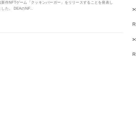
は新作NFTゲーム「クッキンバーガー」をリリースすることを発表し
ました。 DEAのNF...
>
>