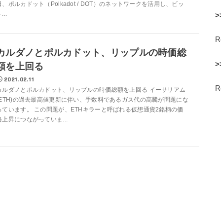
日、ポルカドット（Polkadot / DOT）のネットワークを活用し、ビッ
...
>
カルダノとポルカドット、リップルの時価総
>
額を上回る
2021.02.11
カルダノとポルカドット、リップルの時価総額を上回る イーサリアム
(ETH)の過去最高値更新に伴い、手数料であるガス代の高騰が問題にな
っています。 この問題が、ETHキラーと呼ばれる仮想通貨2銘柄の価
格上昇につながっていま...