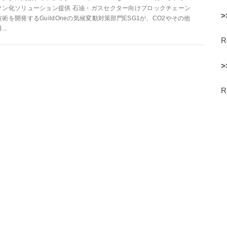
クン化ソリューション提供 石油・ガスセクター向けブロックチェーン
>
技術を開発するGuildOneの気候変動対策部門ESG1が、CO2やその他
...
>