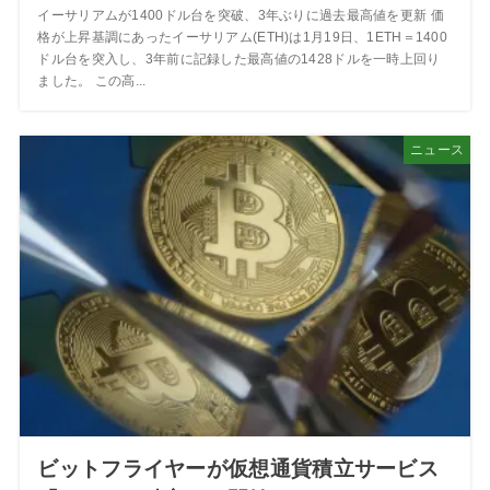
イーサリアムが1400ドル台を突破、3年ぶりに過去最高値を更新 価
格が上昇基調にあったイーサリアム(ETH)は1月19日、1ETH＝1400
ドル台を突入し、3年前に記録した最高値の1428ドルを一時上回り
ました。 この高...
ニュース
ビットフライヤーが仮想通貨積立サービス