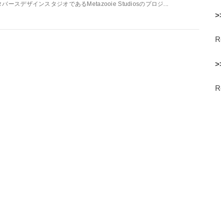
タバースデザインスタジオであるMetazooie Studiosのプロジ...
>
>