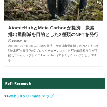
AtomicHubとMeta Carbonが提携｜炭素
排出量削減を目的とした2種類のNFTを発行
2022.11.12
AtomicHubとMeta Carbonが提携｜炭素排出量削減を目的とした2種
類のNFTを発行 WAXブロックチェーン上で、NFTの低価格取引が可
能なマーケットプレイスAtomicHub（アトミック・ハブ）と、NFT
を...
ReFi Research
>>
web3.0 x Climate マップ