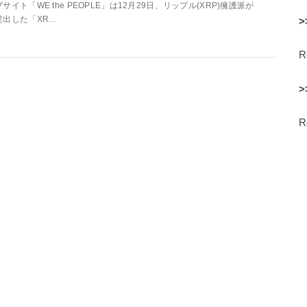
ブサイト「WE the PEOPLE」は12月29日、リップル(XRP)擁護派が
提出した「XR...
>
>