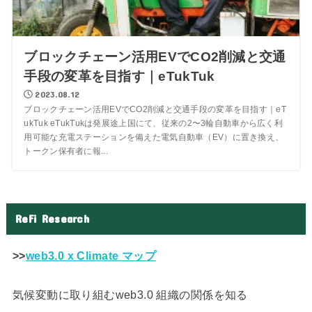
ブロックチェーン活用EVでCO2削減と交通
手段の変革を目指す｜eTukTuk
2023.08.12
ブロックチェーン活用EVでCO2削減と交通手段の変革を目指す｜eT
ukTuk eTukTukは発展途上国にて、従来の2〜3輪自動車から広く利
用可能な充電ステーションを備えた電気自動車（EV）に置き換え、
トークン保有者に報...
ReFi Research
>>
web3.0 x Climate マップ
気候変動に取り組むweb3.0 組織の関係を知る