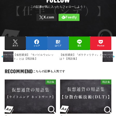
ポスト
シェア
はてブ
送る
Pocket
【仮想通貨】『モバイルウォレッ
【仮想通貨】『ボラティリティ』と
ト』とは【用語集】
は？【用語集】
RECOMMEND
用語集
用語集