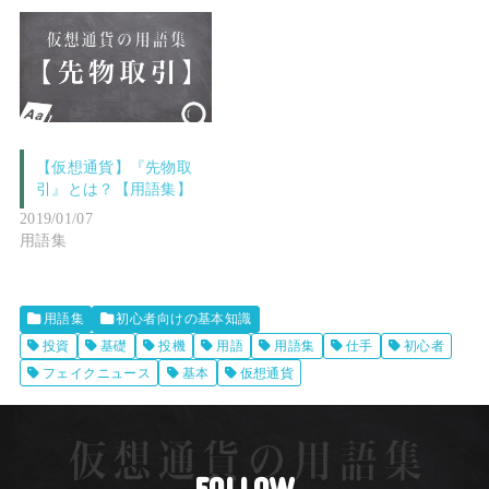
【仮想通貨】『先物取
引』とは？【用語集】
2019/01/07
用語集
用語集
初心者向けの基本知識
投資
基礎
投機
用語
用語集
仕手
初心者
フェイクニュース
基本
仮想通貨
FOLLOW