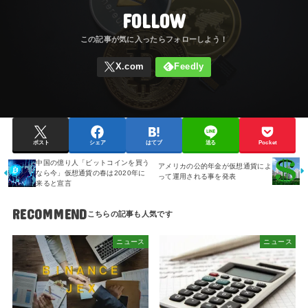
FOLLOW
ポスト
シェア
はてブ
送る
Pocket
中国の億り人「ビットコインを買う
アメリカの公的年金が仮想通貨によ
なら今」仮想通貨の春は2020年に
って運用される事を発表
来ると宣言
RECOMMEND
ニュース
ニュース