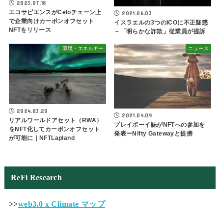
2023.07.18
エコサピエンスがCeloチェーン上
2021.06.03
で企業向けカーボンオフセット
イスラエルの3つのICOに不正疑惑
NFTをリリース
－「明らかな詐欺」従業員が提訴
環境・エネルギー
ニュース
2024.03.20
2021.04.09
リアルワールドアセット（RWA）
プレイボーイ誌がNFTへの参加を
をNFT化してカーボンオフセット
発表ーNifty Gatewayと提携
が可能に｜NFTLapland
ReFi Research
>>
web3.0 x Climate マップ