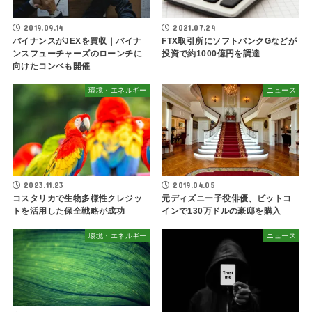
2019.09.14
2021.07.24
バイナンスがJEXを買収｜バイナ
FTX取引所にソフトバンクGなどが
ンスフューチャーズのローンチに
投資で約1000億円を調達
向けたコンペも開催
環境・エネルギー
ニュース
2023.11.23
2019.04.05
コスタリカで生物多様性クレジッ
元ディズニー子役俳優、ビットコ
トを活用した保全戦略が成功
インで130万ドルの豪邸を購入
環境・エネルギー
ニュース