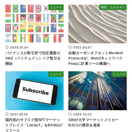
ニュース
環境・エネルギー
2020.01.24
2023.06.07
バイナンスが取引所で法定通貨の
自動カーボンオフセットMenthol
VND（ベトナムドン）ペア取引を
Protocolが、Web3ネットワーク
開始
Peaqに計算ツール構築へ
ニュース
ニュース
2021.08.30
2020.12.25
国内初のサブスク型NFTマーケッ
SBIが大手マーケットメイカー
トプレイス「LimiteT」をBANQが
B2C2の買収を発表
リリース