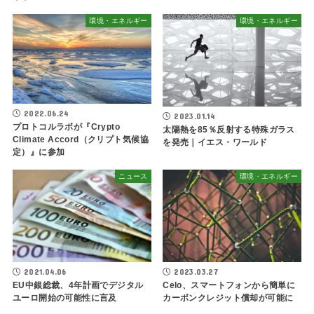
環境・エネルギー
環境・エネルギー
2022.06.24
2023.01.14
プロトコルラボが『Crypto
太陽熱を85％反射する特殊ガラス
Climate Accord（クリプト気候協
を発売｜イエス・ワールド
定）』に参加
ニュース
環境・エネルギー
2021.04.06
2023.03.27
EU中銀総裁、4年計画でデジタル
Celo、スマートフォンから簡単に
ユーロ開始の可能性に言及
カーボンクレジット償却が可能に