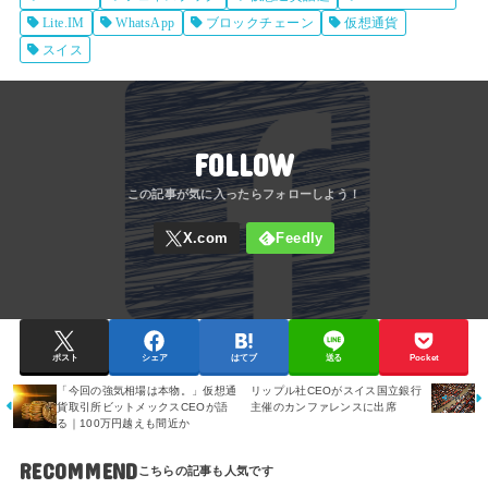
Lite.IM
WhatsApp
ブロックチェーン
仮想通貨
スイス
FOLLOW
ポスト
シェア
はてブ
送る
Pocket
「今回の強気相場は本物。」仮想通
リップル社CEOがスイス国立銀行
貨取引所ビットメックスCEOが語
主催のカンファレンスに出席
る｜100万円越えも間近か
RECOMMEND