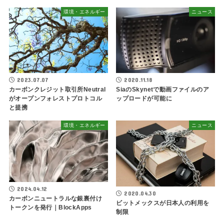
環境・エネルギー
ニュース
2023.07.07
2020.11.18
カーボンクレジット取引所Neutral
SiaのSkynetで動画ファイルのア
がオープンフォレストプロトコル
ップロードが可能に
と提携
環境・エネルギー
ニュース
2024.04.12
2020.04.30
カーボンニュートラルな銀裏付け
ビットメックスが日本人の利用を
トークンを発行｜BlockApps
制限