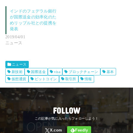
インドのフェデラル銀行
が国際送金の効率化のた
めリップル社との提携を
発表
2019/04/01
ニュース
ニュース
新技術
国際送金
visa
ブロックチェーン
基本
仮想通貨
ビットコイン
取引所
情報
FOLLOW