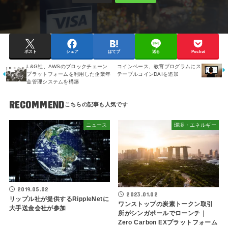
ポスト
シェア
はてブ
送る
Pocket
L&G社、AWSのブロックチェーン
コインベース、教育プログラムにス
プラットフォームを利用した企業年
テーブルコインDAIを追加
金管理システムを構築
RECOMMEND
ニュース
環境・エネルギー
2019.05.02
2023.01.02
リップル社が提供するRippleNetに
ワンストップの炭素トークン取引
大手送金会社が参加
所がシンガポールでローンチ｜
Zero Carbon EXプラットフォーム