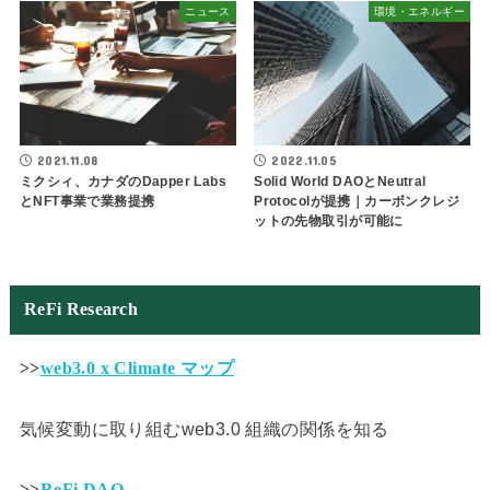
ニュース
環境・エネルギー
2021.11.08
2022.11.05
ミクシィ、カナダのDapper Labs
Solid World DAOとNeutral
とNFT事業で業務提携
Protocolが提携｜カーボンクレジ
ットの先物取引が可能に
ReFi Research
>>
web3.0 x Climate マップ
気候変動に取り組むweb3.0 組織の関係を知る
>>
ReFi DAO