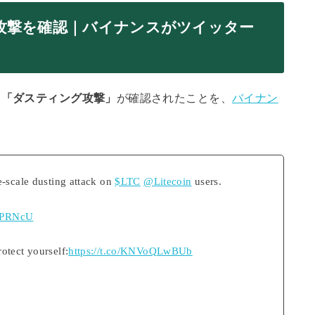
攻撃を確認｜バイナンスがツイッター
た
「ダスティング攻撃」
が確認されたことを、
バイナン
-scale dusting attack on
$LTC
@Litecoin
users.
9gPRNcU
otect yourself:
https://t.co/KNVoQLwBUb