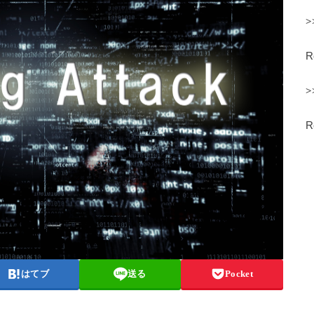
>
>
はてブ
送る
Pocket