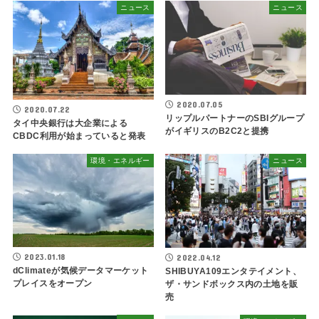
ニュース
ニュース
2020.07.05
2020.07.22
リップルパートナーのSBIグループ
タイ中央銀行は大企業による
がイギリスのB2C2と提携
CBDC利用が始まっていると発表
環境・エネルギー
ニュース
2023.01.18
2022.04.12
dClimateが気候データマーケット
SHIBUYA109エンタテイメント、
プレイスをオープン
ザ・サンドボックス内の土地を販
売