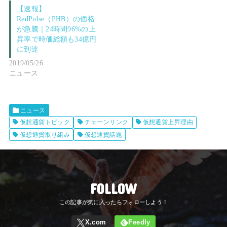
【速報】
RedPulse（PHB）の価格
が急騰｜24時間96%の上
昇率で時価総額も34億円
に到達
2019/05/26
ニュース
ニュース
仮想通貨トピック
チェーンリンク
仮想通貨上昇理由
仮想通貨取り組み
仮想通貨話題
FOLLOW