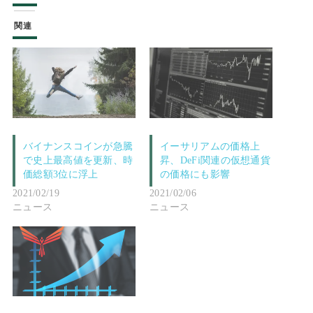
関連
バイナンスコインが急騰
イーサリアムの価格上
で史上最高値を更新、時
昇、DeFi関連の仮想通貨
価総額3位に浮上
の価格にも影響
2021/02/19
2021/02/06
ニュース
ニュース