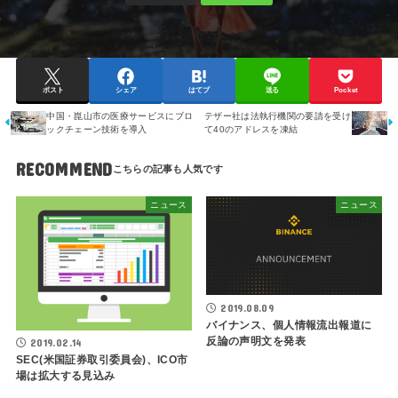
ポスト
シェア
はてブ
送る
Pocket
中国・崑山市の医療サービスにブロ
テザー社は法執行機関の要請を受け
ックチェーン技術を導入
て40のアドレスを凍結
RECOMMEND
ニュース
ニュース
2019.08.09
バイナンス、個人情報流出報道に
反論の声明文を発表
2019.02.14
SEC(米国証券取引委員会)、ICO市
場は拡大する見込み