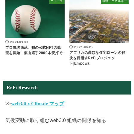
ニュース
環境・エネルギー
2021.09.08
2023.05.22
プロ野球西武、初の公式NFTの競
アフリカの高額な住宅ローンの解
売を開始－栗山選手2000本安打で
決を目指すReFiプロジェク
ト|Empowa
ReFi Research
>>
web3.0 x Climate マップ
気候変動に取り組むweb3.0 組織の関係を知る