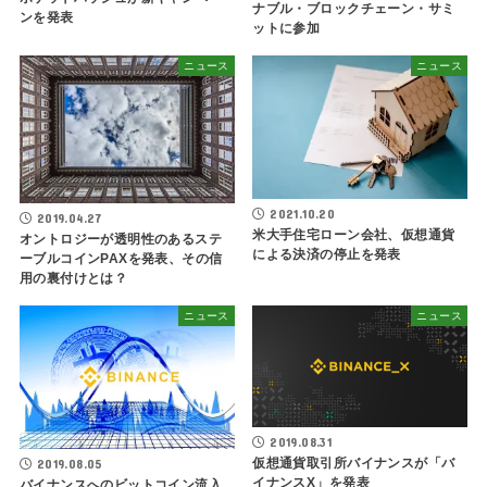
ナブル・ブロックチェーン・サミ
ンを発表
ットに参加
ニュース
ニュース
2021.10.20
2019.04.27
米大手住宅ローン会社、仮想通貨
オントロジーが透明性のあるステ
による決済の停止を発表
ーブルコインPAXを発表、その信
用の裏付けとは？
ニュース
ニュース
2019.08.31
仮想通貨取引所バイナンスが「バ
2019.08.05
イナンスX」を発表
バイナンスへのビットコイン流入