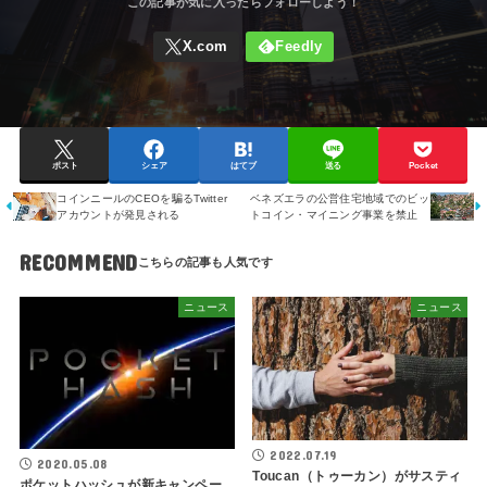
ポスト
シェア
はてブ
送る
Pocket
コインニールのCEOを騙るTwitter
ベネズエラの公営住宅地域でのビッ
アカウントが発見される
トコイン・マイニング事業を禁止
RECOMMEND
ニュース
ニュース
2022.07.19
2020.05.08
Toucan（トゥーカン）がサスティ
ポケットハッシュが新キャンペー