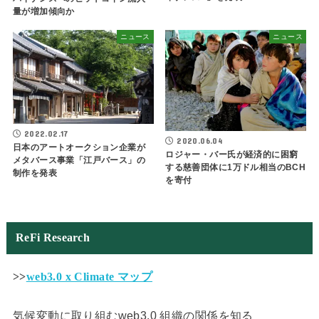
量が増加傾向か
ニュース
ニュース
2022.02.17
2020.06.04
日本のアートオークション企業が
ロジャー・バー氏が経済的に困窮
メタバース事業「江戸バース」の
する慈善団体に1万ドル相当のBCH
制作を発表
を寄付
ReFi Research
>>
web3.0 x Climate マップ
気候変動に取り組むweb3.0 組織の関係を知る