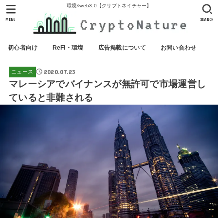
環境×web3.0【クリプトネイチャー】
MENU
SEARCH
初心者向け
ReFi・環境
広告掲載について
お問い合わせ
2020.07.23
ニュース
マレーシアでバイナンスが無許可で市場運営し
ていると非難される