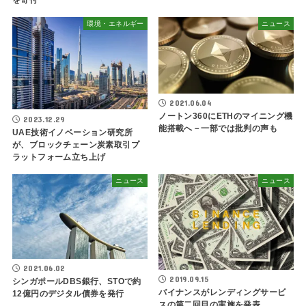
を寄付
環境・エネルギー
ニュース
2021.06.04
ノートン360にETHのマイニング機
2023.12.29
能搭載へ－一部では批判の声も
UAE技術イノベーション研究所
が、ブロックチェーン炭素取引プ
ラットフォーム立ち上げ
ニュース
ニュース
2021.06.02
2019.09.15
シンガポールDBS銀行、STOで約
バイナンスがレンディングサービ
12億円のデジタル債券を発行
スの第二回目の実施を発表