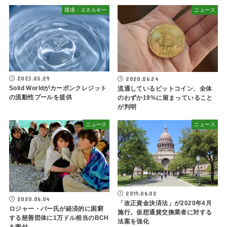
環境・エネルギー
ニュース
2023.05.29
2020.06.24
Solid Worldがカーボンクレジット
流通しているビットコイン、全体
の流動性プールを提供
のわずか19%に留まっていること
が判明
ニュース
ニュース
2019.06.02
2020.06.04
「改正資金決済法」が2020年4月
ロジャー・バー氏が経済的に困窮
施行。仮想通貨交換業者に対する
する慈善団体に1万ドル相当のBCH
法案を強化