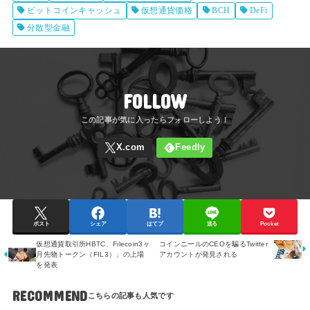
ビットコインキャッシュ
仮想通貨価格
BCH
DeFi
分散型金融
FOLLOW
ポスト
シェア
はてブ
送る
Pocket
仮想通貨取引所HBTC、Filecoin3ヶ
コインニールのCEOを騙るTwitter
月先物トークン（FIL3）」の上場
アカウントが発見される
を発表
RECOMMEND