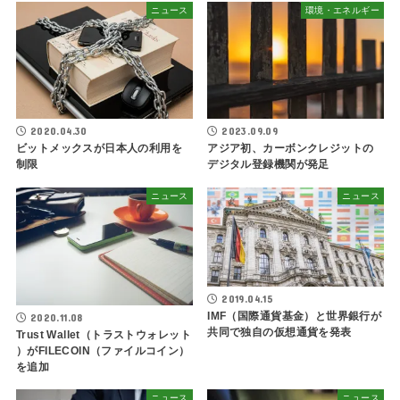
ニュース
環境・エネルギー
2020.04.30
2023.09.09
ビットメックスが日本人の利用を
アジア初、カーボンクレジットの
制限
デジタル登録機関が発足
ニュース
ニュース
2019.04.15
IMF（国際通貨基金）と世界銀行が
2020.11.08
共同で独自の仮想通貨を発表
Trust Wallet（トラストウォレット
）がFILECOIN（ファイルコイン）
を追加
ニュース
ニュース