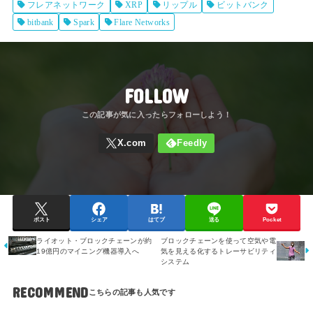
フレアネットワーク
XRP
リップル
ビットバンク
bitbank
Spark
Flare Networks
FOLLOW
ポスト
シェア
はてブ
送る
Pocket
ライオット・ブロックチェーンが約
ブロックチェーンを使って空気や電
19億円のマイニング機器導入へ
気を見える化するトレーサビリティ
システム
RECOMMEND