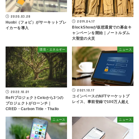
2020.03.28
2019.04.17
Huobi（フォビ）がサーキットブレ
BlockShowが仮想通貨での募金キ
イカーを導入
ャンペーンを開始｜ノートルダム
大聖堂の火災
環境・エネルギー
ニュース
2021.10.17
2022.10.01
コインベースのNFTマーケットプ
ReFiプロジェクトCeloから3つの
レイス、事前登録で100万人超え
プロジェクトがローンチ｜
CRED・Carbon Title・Thallo
ニュース
ニュース