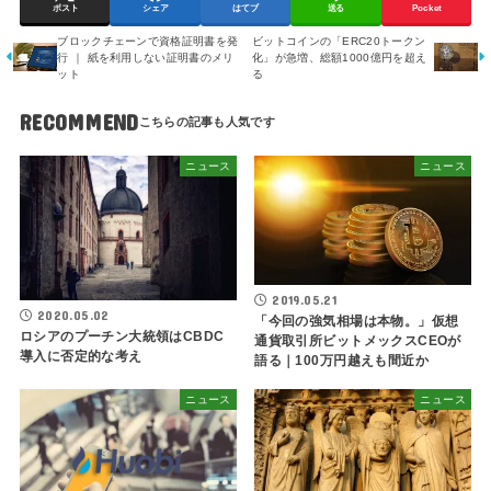
ポスト
シェア
はてブ
送る
Pocket
ブロックチェーンで資格証明書を発
ビットコインの「ERC20トークン
行 ｜ 紙を利用しない証明書のメリ
化」が急増、総額1000億円を超え
ット
る
RECOMMEND
ニュース
ニュース
2019.05.21
2020.05.02
「今回の強気相場は本物。」仮想
ロシアのプーチン大統領はCBDC
通貨取引所ビットメックスCEOが
導入に否定的な考え
語る｜100万円越えも間近か
ニュース
ニュース