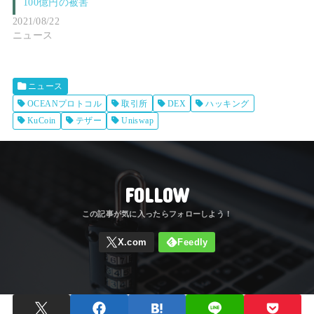
100億円の被害
2021/08/22
ニュース
ニュース
OCEANプロトコル
取引所
DEX
ハッキング
KuCoin
テザー
Uniswap
FOLLOW