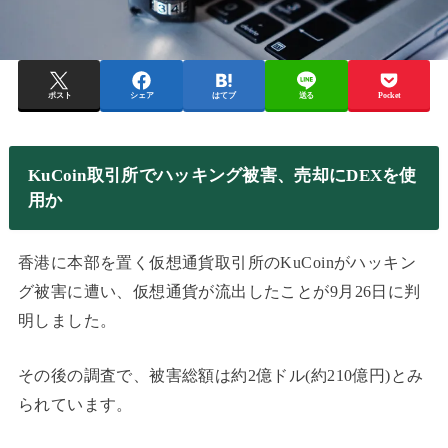
ポスト
シェア
はてブ
送る
Pocket
KuCoin取引所でハッキング被害、売却にDEXを使
用か
香港に本部を置く仮想通貨取引所のKuCoinがハッキン
グ被害に遭い、仮想通貨が流出したことが9月26日に判
明しました。
その後の調査で、被害総額は約2億ドル(約210億円)とみ
られています。