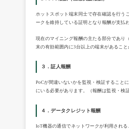
ホットスポット端末同士で存在確認を行うこ
ークを維持している証明となり報酬が支払
現在のマイニング報酬の主たる部分であり（
末の有効範囲内に3台以上の端末があること
３．証人報酬
PoCが間違いないかを監視・検証すること
にいる必要があります。（報酬は監視・検
４．データクレジット報酬
IoT機器の通信でネットワークが利用され