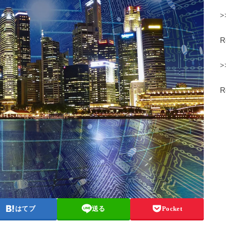
>
>
はてブ
送る
Pocket