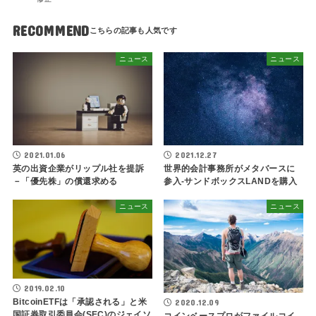
RECOMMEND
ニュース
ニュース
2021.01.06
2021.12.27
英の出資企業がリップル社を提訴
世界的会計事務所がメタバースに
－「優先株」の償還求める
参入-サンドボックスLANDを購入
ニュース
ニュース
2019.02.10
BitcoinETFは「承認される」と米
2020.12.09
国証券取引委員会(SEC)のジェイソ
コインベースプロがファイルコイ