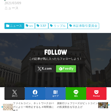
2021/03/09
ニュース
ニュース
sec
XRP
リップル
米証券取引委員会
FOLLOW
ポスト
シェア
はてブ
送る
Pocket
ファイルコイン、ネットワークがバ
資銀行ジェフリーズがビットコイン
グにより一時停止するも４時間後に
の投資割合を引き上げ
修正