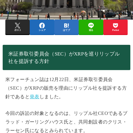
ポスト
シェア
はてブ
送る
Pocket
米証券取引委員会（SEC）がXRPを巡りリップル
社を提訴する方針
米フォーチュン誌は12月22日、米証券取引委員会
（SEC）がXRPの販売を理由にリップル社を提訴する方
針であると
発表
しました。
今回の訴訟の対象となるのは、リップル社CEOであるブ
ラッド・ガーリングハウス氏と、共同創設者のクリス・
ラーセン氏になるとみられています。