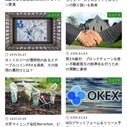
ン委員
ンの取り扱いを発表
ニュース
ニュース
2019.04.09
2019.04.27
英2大銀行、ブロックチェーンを使
オントロジーが透明性のあるステ
い不動産取引の効率化を行うため
ーブルコインPAXを発表、その信
の実験に参加
用の裏付けとは？
ニュース
ニュース
2019.03.26
2021.01.28
IEOプラットフォームをリリース予
大手マイニング会社Marathon、ビ