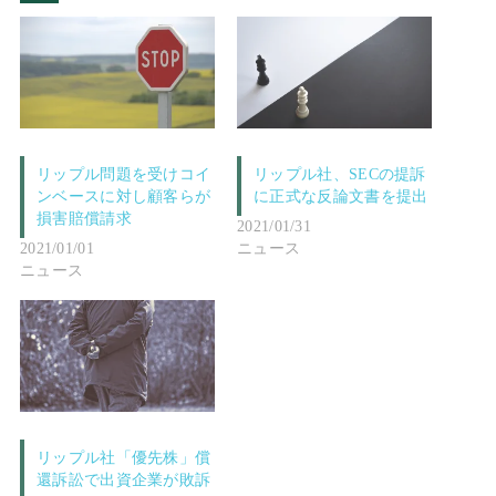
リップル問題を受けコイ
リップル社、SECの提訴
ンベースに対し顧客らが
に正式な反論文書を提出
損害賠償請求
2021/01/31
2021/01/01
ニュース
ニュース
リップル社「優先株」償
還訴訟で出資企業が敗訴