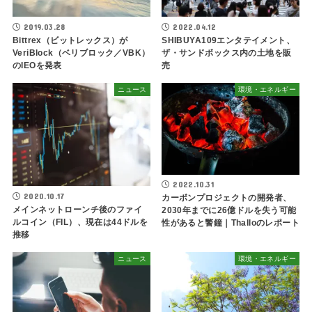
2019.03.28
2022.04.12
Bittrex（ビットレックス）が
SHIBUYA109エンタテイメント、
VeriBlock（ベリブロック／VBK）
ザ・サンドボックス内の土地を販
のIEOを発表
売
ニュース
環境・エネルギー
2022.10.31
2020.10.17
カーボンプロジェクトの開発者、
メインネットローンチ後のファイ
2030年までに26億ドルを失う可能
ルコイン（FIL）、現在は44ドルを
性があると警鐘｜Thalloのレポート
推移
ニュース
環境・エネルギー