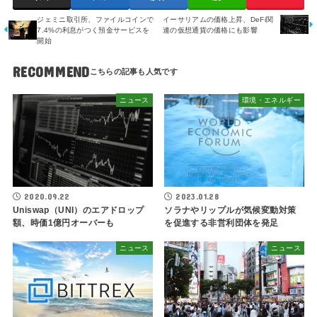
ジェミニ取引所、ファイルコインで
イーサリアムの価格上昇、DeFi関
7.4%の利息がつく預金サービスを
連の仮想通貨の価格にも影響
開始
RECOMMEND
ニュース
環境・エネルギー
2020.09.22
2023.01.28
Uniswap（UNI）のエアドロップ
ソラナやリップルが気候変動対策
額、時価1億円オーバーも
を促進する非営利団体を発足
ニュース
ニュース