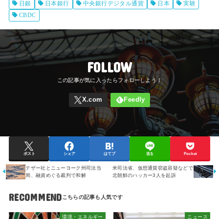
日銀
日本銀行
中央銀行デジタル通貨
日本
実験
CBDC
FOLLOW
ポスト
シェア
はてブ
送る
Pocket
米司法省、仮想通貨窃盗容疑などで
テザー社とニューヨーク州司法当
北朝鮮のハッカー3人を起訴
局、融資めぐる裁判で和解
RECOMMEND
環境・エネルギー
ニュース