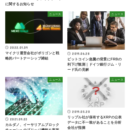
に関するお知らせ
ニュース
ニュース
2022.01.09
マイクリ運営会社がポリゴンと戦
2019.06.28
略的パートナーシップ締結
ビットコイン急騰の背景にFRBの
利下げ観測｜ドイツ銀行ジム・リ
ード氏の見解
ニュース
ニュース
2019.05.20
リップル社が保有するXRPの公表
2021.09.03
データに不一致があることを分析
カルダノ、イーサリアムブロック
会社が指摘