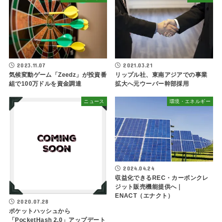
2023.11.07
2021.03.21
気候変動ゲーム「Zeedz」が投資番
リップル社、東南アジアでの事業
組で100万ドルを資金調達
拡大へ元ウーバー幹部採用
ニュース
環境・エネルギー
2024.04.24
収益化できるREC・カーボンクレ
ジット販売機能提供へ｜
ENACT（エナクト）
2020.07.28
ポケットハッシュから
「PocketHash 2.0」アップデート