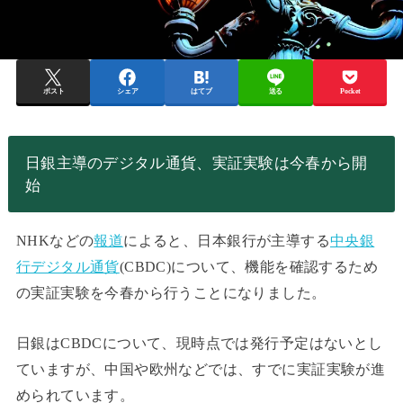
ポスト
シェア
はてブ
送る
Pocket
日銀主導のデジタル通貨、実証実験は今春から開
始
NHKなどの
報道
によると、日本銀行が主導する
中央銀
行デジタル通貨
(CBDC)について、機能を確認するため
の実証実験を今春から行うことになりました。
日銀はCBDCについて、現時点では発行予定はないとし
ていますが、中国や欧州などでは、すでに実証実験が進
められています。