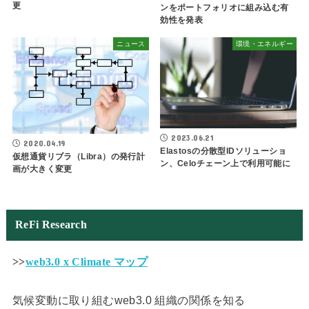
更
ンをポートフォリオに組み込む有
効性を発表
ニュース
環境・エネルギー
2023.06.21
2020.04.19
Elastosの分散型IDソリューショ
仮想通貨リブラ（Libra）の発行計
ン、Celoチェーン上で利用可能に
画が大きく変更
ReFi Research
>>
web3.0 x Climate マップ
気候変動に取り組むweb3.0 組織の関係を知る