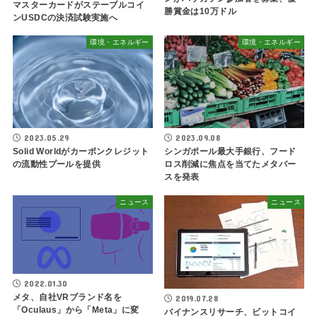
マスターカードがステーブルコイ
勝賞金は10万ドル
ンUSDCの決済試験実施へ
環境・エネルギー
環境・エネルギー
2023.05.29
2023.09.08
Solid Worldがカーボンクレジット
シンガポール最大手銀行、フード
の流動性プールを提供
ロス削減に焦点を当てたメタバー
スを発表
ニュース
ニュース
2022.01.30
メタ、自社VRブランド名を
2019.07.28
「Oculaus」から「Meta」に変
バイナンスリサーチ、ビットコイ