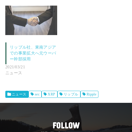
リップル社、東南アジア
での事業拡大へ元ウーバ
ー幹部採用
2021/03/21
ニュース
ニュース
sec
XRP
リップル
Ripple
FOLLOW