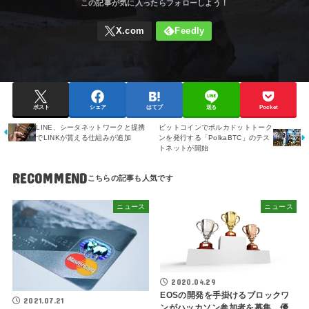
ポスト
シェア
はてブ
送る
Pocket
LINE、シータネットワークと提携
ビットコインでポルカドットトーク
でLINKが貰える仕組みが追加
ンを発行する「PolkaBTC」のテス
トネットが開始
RECOMMEND
ニュース
ニュース
2020.04.29
EOSの開発を手掛けるブロックワ
2021.07.21
ンがハッカソン参加者を募集、優