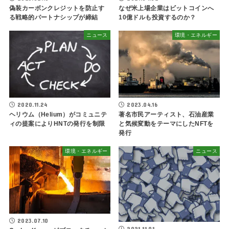
偽装カーボンクレジットを防止す
なぜ米上場企業はビットコインへ
る戦略的パートナシップが締結
10億ドルも投資するのか？
ニュース
環境・エネルギー
2020.11.24
2023.04.16
ヘリウム（Helium）がコミュニテ
著名市民アーティスト、石油産業
ィの提案によりHNTの発行を制限
と気候変動をテーマにしたNFTを
発行
環境・エネルギー
ニュース
2023.07.10
2021.11.01