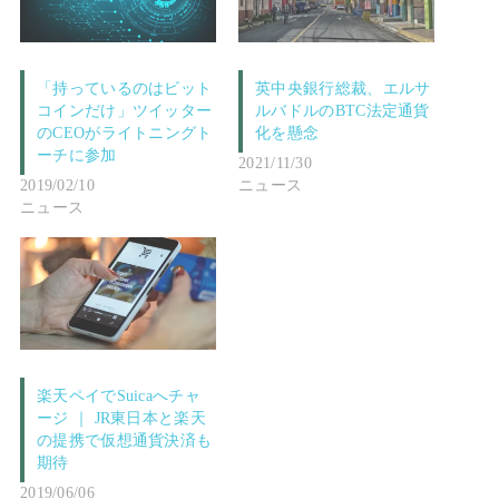
「持っているのはビット
英中央銀行総裁、エルサ
コインだけ」ツイッター
ルバドルのBTC法定通貨
のCEOがライトニングト
化を懸念
ーチに参加
2021/11/30
2019/02/10
ニュース
ニュース
楽天ペイでSuicaへチャ
ージ ｜ JR東日本と楽天
の提携で仮想通貨決済も
期待
2019/06/06