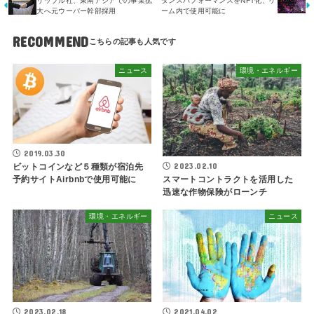
リップル社、東南アジアでの事業拡
ダンスパフォーマンスをNFT化、ゲ
大へ元ウーバー幹部採用
ーム内で使用可能に
RECOMMEND
ニュース
環境・エネルギー
2019.03.30
2023.02.10
ビットコインなど５種類が宿泊先
スマートコントラクトを活用した
予約サイトAirbnbで使用可能に
迅速な作物保険がローンチ
環境・エネルギー
ニュース
2023.02.18
2021.04.02