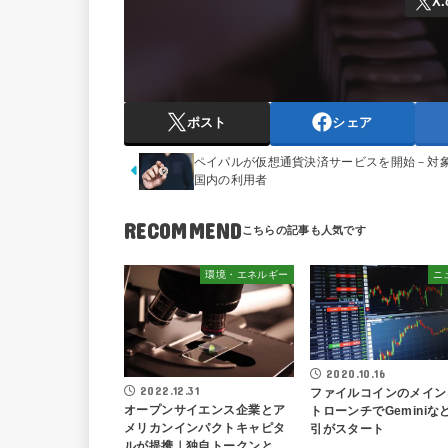
ポスト
シェア
ペイパルが仮想通貨決済サービスを開始－対
国内の利用者
RECOMMEND
環境・エネルギー
ニ
2020.10.16
2022.12.31
ファイルコインのメイン
オープンサイエンス企業とア
トローンチでGeminiな
メリカンインパクトキャピタ
引がスタート
ルが提携｜独自トークンと