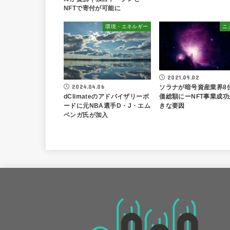
NFTで寄付が可能に
環境・エネルギー
ニ
2021.09.02
2024.04.06
ソラナが暗号資産業界8
dClimateのアドバイザリーボ
価総額にーNFT事業成功
ードに元NBA選手D・J・エム
きな要因
ベンガ氏が加入