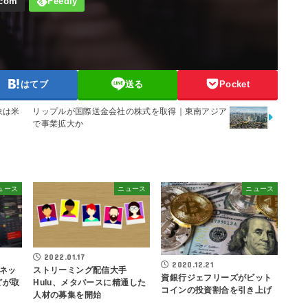
はてブ
送る
Pocket
リップルが国際送金会社の株式を取得｜東南アジア
象は米
で事業拡大か
ュース
ニュース
ニュース
2022.01.17
2020.12.21
ネッ
ストリーミング配信大手
資銀行ジェフリーズがビット
どが取
Hulu、メタバースに精通した
コインの投資割合を引き上げ
人材の募集を開始