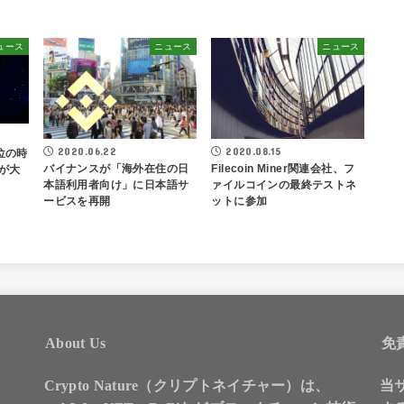
ュース
ニュース
ニュース
2020.06.22
2020.08.15
位の時
バイナンスが「海外在住の日
Filecoin Miner関連会社、フ
が大
本語利用者向け」に日本語サ
ァイルコインの最終テストネ
ービスを再開
ットに参加
About Us
免
Crypto Nature（クリプトネイチャー）は、
当