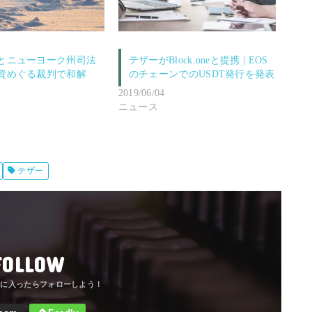
とニューヨーク州司法
テザーがBlock.oneと提携 | EOS
資めぐる裁判で和解
のチェーンでのUSDT発行を発表
2019/06/04
ニュース
テザー
FOLLOW