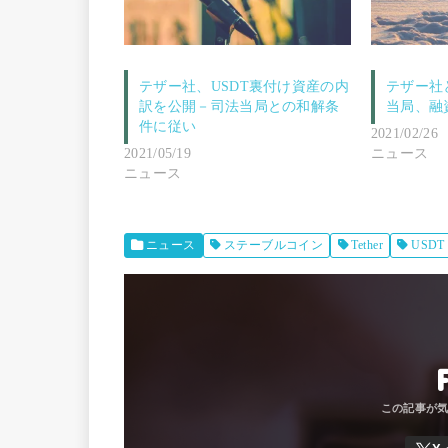
テザー社、USDT裏付け資産の内
テザー社
訳を公開－司法当局との和解条
当局、融
件に従い
2021/02/26
2021/05/19
ニュース
ニュース
ニュース
ステーブルコイン
Tether
USDT